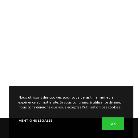
Nous utilisons des cookies pour vous garantir la meilleure
expérience sur notre site. Si vous continuez à utiliser ce dernier,
nous considérerons que vous acceptez l'utilisation des cookies.
MENTIONS LÉGALES
OK